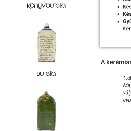
Könyvbutella
Kés
Kés
Gy
Ke
A kerámián
Butella
1.o
Mag
vál
év