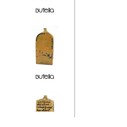
Butella
Butella