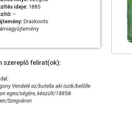
zítés ideje:
1885
zítő:
–
űjtemény:
Draskovits
rámiagyűjtemény
 szereplő felirat(ok):
ldal:
ony Vendelé ez/butella aki iszik/belőlle
jon eges/ségére, készült/1885ik
ben/Szegváron