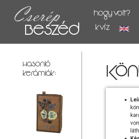
Cserép
hogy volt?
Beszéd
kvíz
Hasonló
Kön
kerámiák:
Leí
kön
kar
von
lát
Kés