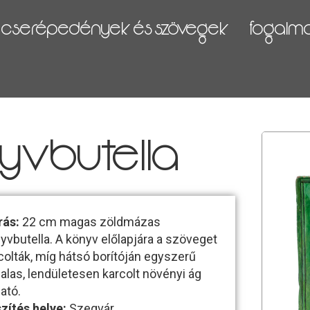
cserépedények és szövegek
fogalma 
yvbutella
rás:
22 cm magas zöldmázas
yvbutella. A könyv előlapjára a szöveget
colták, míg hátsó borítóján egyszerű
alas, lendületesen karcolt növényi ág
ható.
zítés helye:
Szegvár