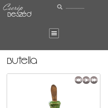
Cserép
Beszéd
Butella