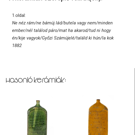
1.oldal:
Ne néz rám/ne bámúj lád/butela vagy nem/minden
ember/nél találod páro/mat ha akarod/tud ni hogy
én/kije vagyok/Győzi Számújelé/találd ki hún/la kok
1882
Hasonló kerámiák: