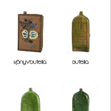
Könyvbutella
Butella