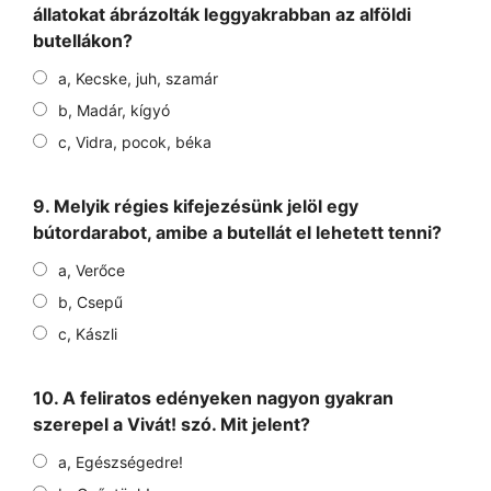
állatokat ábrázolták leggyakrabban az alföldi
butellákon?
a, Kecske, juh, szamár
b, Madár, kígyó
c, Vidra, pocok, béka
9. Melyik régies kifejezésünk jelöl egy
bútordarabot, amibe a butellát el lehetett tenni?
a, Verőce
b, Csepű
c, Kászli
10. A feliratos edényeken nagyon gyakran
szerepel a Vivát! szó. Mit jelent?
a, Egészségedre!