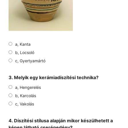
a, Kanta
b, Locsoló
c, Gyertyamártó
3. Melyik egy kerámiadíszítési technika?
a, Hengerelés
b, Karcolás
c, Vakolás
4. Díszítési stílusa alapján mikor készülhetett a
képen látható cserépedény?