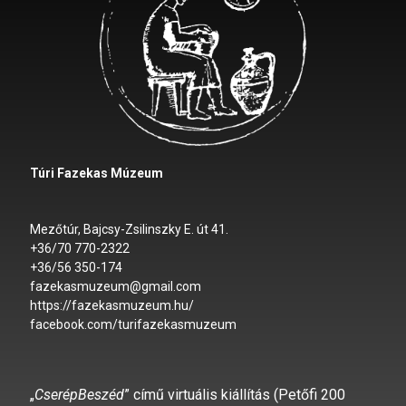
Túri Fazekas Múzeum
Mezőtúr, Bajcsy-Zsilinszky E. út 41.
+36/70 770-2322
+36/56 350-174
fazekasmuzeum@gmail.com
https://fazekasmuzeum.hu/
facebook.com/turifazekasmuzeum
„
CserépBeszéd
” című virtuális kiállítás (Petőfi 200