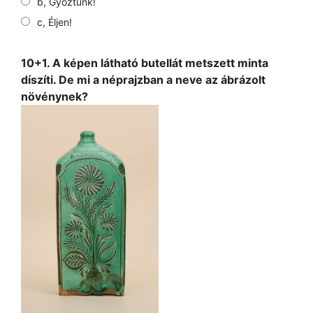
b, Győztünk!
c, Éljen!
10+1. A képen látható butellát metszett minta
díszíti. De mi a néprajzban a neve az ábrázolt
növénynek?