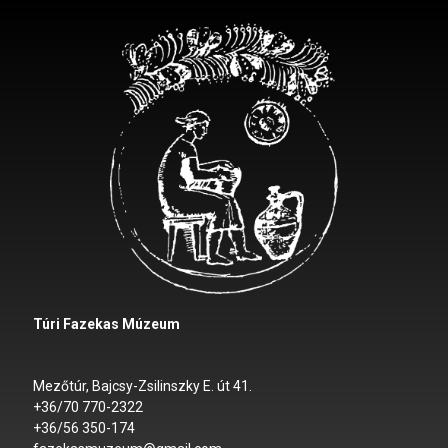
Túri Fazekas Múzeum
Mezőtúr, Bajcsy-Zsilinszky E. út 41.
+36/70 770-2322
+36/56 350-174