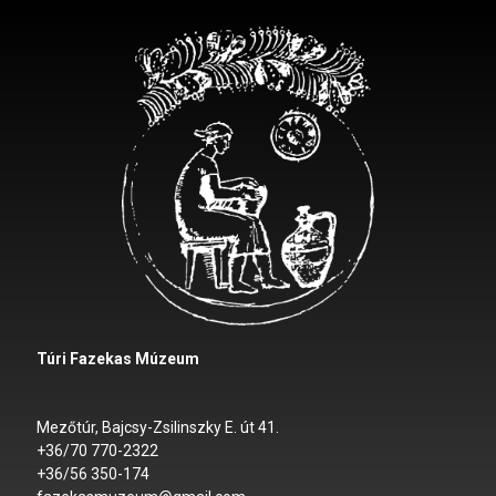
Túri Fazekas Múzeum
Mezőtúr, Bajcsy-Zsilinszky E. út 41.
+36/70 770-2322
+36/56 350-174